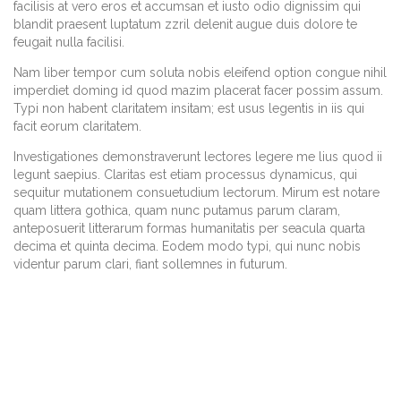
facilisis at vero eros et accumsan et iusto odio dignissim qui
blandit praesent luptatum zzril delenit augue duis dolore te
feugait nulla facilisi.
Nam liber tempor cum soluta nobis eleifend option congue nihil
imperdiet doming id quod mazim placerat facer possim assum.
Typi non habent claritatem insitam; est usus legentis in iis qui
facit eorum claritatem.
Investigationes demonstraverunt lectores legere me lius quod ii
legunt saepius. Claritas est etiam processus dynamicus, qui
sequitur mutationem consuetudium lectorum. Mirum est notare
quam littera gothica, quam nunc putamus parum claram,
anteposuerit litterarum formas humanitatis per seacula quarta
decima et quinta decima. Eodem modo typi, qui nunc nobis
videntur parum clari, fiant sollemnes in futurum.
CONTACT ME