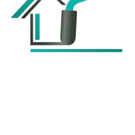

Trockenbauarbeiten

Altbausanierung

Malerarbeiten